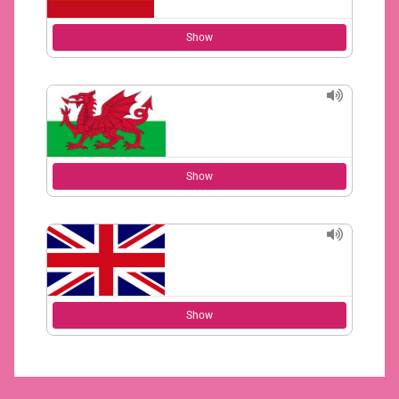
Show
Show
Show