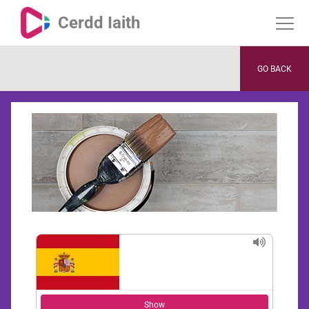
Cerdd Iaith
GO BACK
Show