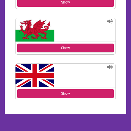
Show
Show
Show