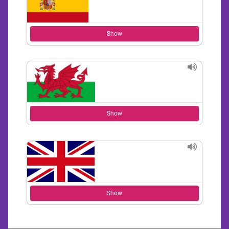
Show
Show
Show