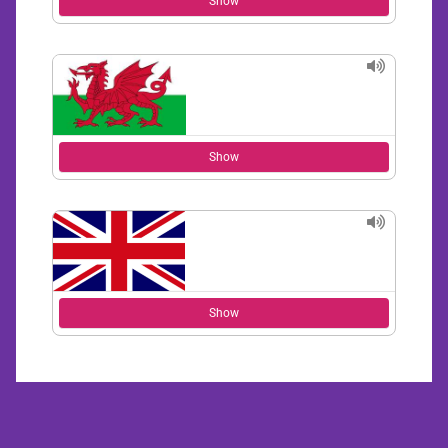
Show
Show
Show