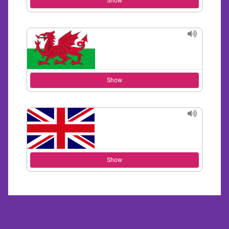
Show
Show
Show