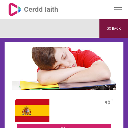
Cerdd Iaith
GO BACK