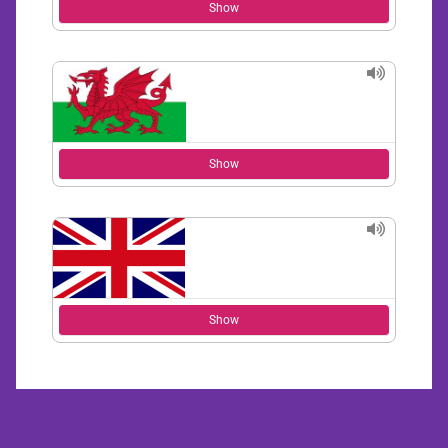
Show
Show
Show