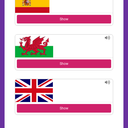
Show
Show
Show