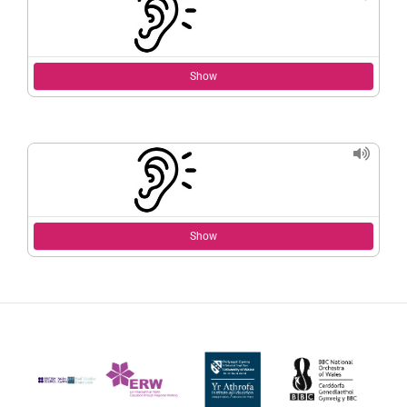
Show
Show